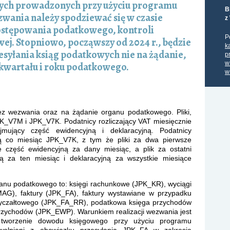
wych prowadzonych przy użyciu programu
B
ania należy spodziewać się w czasie
z
ostępowania podatkowego, kontroli
P
ej. Stopniowo, począwszy od 2024 r., będzie
k
yłania ksiąg podatkowych nie na żądanie,
p
w
 kwartału i roku podatkowego.
w
ez wezwania oraz na żądanie organu podatkowego. Pliki,
K_V7M i JPK_V7K. Podatnicy rozliczający VAT miesięcznie
mujący część ewidencyjną i deklaracyjną. Podatnicy
ują co miesiąc JPK_V7K, z tym że pliki za dwa pierwsze
e część ewidencyjną za dany miesiąc, a plik za ostatni
ą za ten miesiąc i deklaracyjną za wszystkie miesiące
anu podatkowego to: księgi rachunkowe (JPK_KR), wyciągi
), faktury (JPK_FA), faktury wystawiane w przypadku
 ryczałtowego (JPK_FA_RR), podatkowa księga przychodów
rzychodów (JPK_EWP). Warunkiem realizacji wezwania jest
b tworzenie dowodu księgowego przy użyciu programu