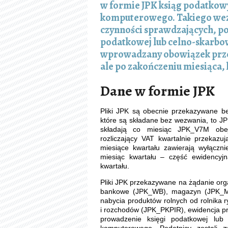
w formie JPK ksiąg podatko
komputerowego. Takiego wezw
czynności sprawdzających, p
podatkowej lub celno-skarbow
wprowadzany obowiązek przes
ale po zakończeniu miesiąca,
Dane w formie JPK
Pliki JPK są obecnie przekazywane b
które są składane bez wezwania, to JP
składają co miesiąc JPK_V7M obej
rozliczający VAT kwartalnie przekaz
miesiące kwartału zawierają wyłączni
miesiąc kwartału – część ewidencyjn
kwartału.
Pliki JPK przekazywane na żądanie org
bankowe (JPK_WB), magazyn (JPK_MAG
nabycia produktów rolnych od rolnika
i rozchodów (JPK_PKPIR), ewidencja p
prowadzenie księgi podatkowej lu