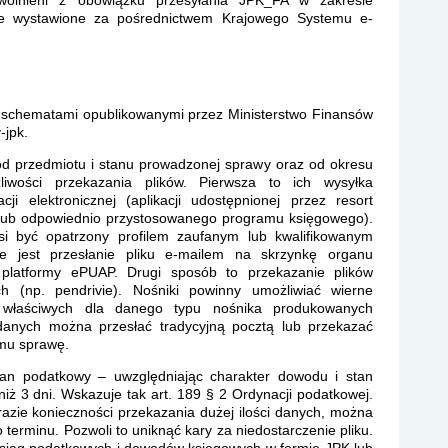
zwolnieni z obowiązku przesyłania JPK_FA w zakresie
ne wystawione za pośrednictwem Krajowego Systemu e-
e schematami opublikowanymi przez Ministerstwo Finansów
-jpk.
d przedmiotu i stanu prowadzonej sprawy oraz od okresu
liwości przekazania plików. Pierwsza to ich wysyłka
i elektronicznej (aplikacji udostępnionej przez resort
ne lub odpowiednio przystosowanego programu księgowego).
si być opatrzony profilem zaufanym lub kwalifikowanym
e jest przesłanie pliku e-mailem na skrzynkę organu
platformy ePUAP. Drugi sposób to przekazanie plików
h (np. pendrivie). Nośniki powinny umożliwiać wierne
 właściwych dla danego typu nośnika produkowanych
danych można przesłać tradycyjną pocztą lub przekazać
mu sprawę.
rgan podatkowy – uwzględniając charakter dowodu i stan
iż 3 dni. Wskazuje tak art. 189 § 2 Ordynacji podatkowej.
zie konieczności przekazania dużej ilości danych, można
terminu. Pozwoli to uniknąć kary za niedostarczenie pliku.