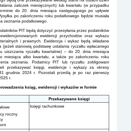
ego będą one przekazywane według stanu na ostatni dzień
talania zaliczek miesięcznych) lub kwartału (w przypadku
terminie do 20. dnia miesiąca następującego po upływie
Wysyłka po zakończeniu roku podatkowego będzie musiała
nia zeznania podatkowego.
odatników PIT będą dotyczyć przesyłania przez podatników
 ewidencjonowanych ewidencji przychodów oraz wykazu
terialnych i prawnych. Ewidencja i wykaz będą składane
a (jeżeli stanowią podstawę ustalania ryczałtu wpłacanego
u uiszczania ryczałtu kwartalnie) – do 20. dnia miesiąca
o miesiąca albo kwartału, a także po zakończeniu roku
nia zeznania. Podatnicy PIT lub ryczałtu zobligowani
li przekazywać księgi, ewidencje i wykazy za okresy
31 grudnia 2024 r. Pozostali prześlą je po raz pierwszy
2025 r.
prowadzenia ksiąg, ewidencji i wykazów w formie
Przekazywane księgi
księgi rachunkowe
ałowe
cy roczny
cy
uro