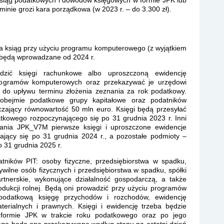
iąg podatkowych i dowodów księgowych w formie JPK lub
inie grozi kara porządkowa (w 2023 r. – do 3.300 zł).
 ksiąg przy użyciu programu komputerowego (z wyjątkiem
e będą wprowadzane od 2024 r.
dzić księgi rachunkowe albo uproszczoną ewidencję
rogramów komputerowych oraz przekazywać je urzędowi
do upływu terminu złożenia zeznania za rok podatkowy.
obejmie podatkowe grupy kapitałowe oraz podatników
czający równowartość 50 mln euro. Księgi będą przesyłać
kowego rozpoczynającego się po 31 grudnia 2023 r. Inni
łania JPK_V7M pierwsze księgi i uproszczone ewidencje
jący się po 31 grudnia 2024 r., a pozostałe podmioty –
 31 grudnia 2025 r.
tników PIT: osoby fizyczne, przedsiębiorstwa w spadku,
cywilne osób fizycznych i przedsiębiorstwa w spadku, spółki
rtnerskie, wykonujące działalność gospodarczą, a także
dukcji rolnej. Będą oni prowadzić przy użyciu programów
podatkową księgę przychodów i rozchodów, ewidencję
terialnych i prawnych. Księgi i ewidencję trzeba będzie
formie JPK w trakcie roku podatkowego oraz po jego