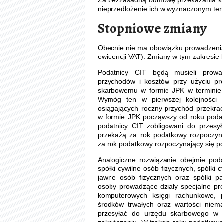
Za bezzasadną odmowę przekazania ks
nieprzedłożenie ich w wyznaczonym term
Stopniowe zmiany
Obecnie nie ma obowiązku prowadzenia
ewidencji VAT). Zmiany w tym zakresi
Podatnicy CIT będą musieli prowa
przychodów i kosztów przy użyciu p
skarbowemu w formie JPK w terminie 
Wymóg ten w pierwszej kolejności 
osiągających roczny przychód przekra
w formie JPK począwszy od roku podat
podatnicy CIT zobligowani do przesy
przekażą za rok podatkowy rozpoczyna
za rok podatkowy rozpoczynający się po
Analogiczne rozwiązanie obejmie poda
spółki cywilne osób fizycznych, spółki 
jawne osób fizycznych oraz spółki pa
osoby prowadzące działy specjalne pro
komputerowych księgi rachunkowe, 
środków trwałych oraz wartości niema
przesyłać do urzędu skarbowego w 