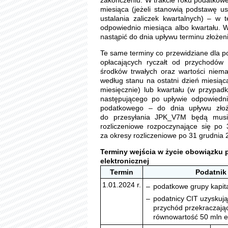
zakończeniu. W trakcie roku podatkow
miesiąca (jeżeli stanowią podstawę us
ustalania zaliczek kwartalnych) – w 
odpowiednio miesiąca albo kwartału. 
nastąpić do dnia upływu terminu złoże
Te same terminy co przewidziane dla p
opłacających ryczałt od przychodów
środków trwałych oraz wartości niema
według stanu na ostatni dzień miesiąc
miesięcznie) lub kwartału (w przypadk
następującego po upływie odpowiedni
podatkowego – do dnia upływu złoże
do przesyłania JPK_V7M będą musie
rozliczeniowe rozpoczynające się po 
za okresy rozliczeniowe po 31 grudnia 
Terminy wejścia w życie obowiązku 
elektronicznej
Termin
Podatnik
1.01.2024 r.
–
podatkowe grupy kapit
–
podatnicy CIT uzyskują
przychód przekraczają
równowartość 50 mln e