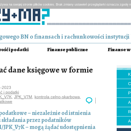
żywa na swojej stronie plików cookies. Brak zmiany ustawień przeglądarki oznacza zgodę n
owego BN o finansach i rachunkowości instytucji 
ść i podatki
Finanse publiczne
Finanse w 
zać dane księgowe w formie
3-2023
 i podatki
P
K_V7K
,
JPK_V7M
,
kontrola celno-skarbowa
,
atkowe
odatkowe – niezależnie od istnienia
składania przez podatników
/JPK_V7K – mogą żądać udostępnienia