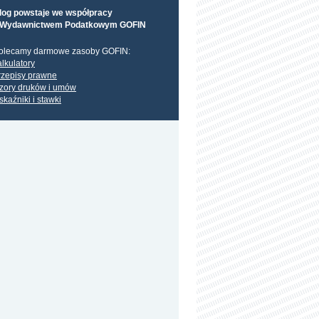
log powstaje we współpracy
 Wydawnictwem Podatkowym GOFIN
olecamy darmowe zasoby GOFIN:
alkulatory
rzepisy prawne
zory druków i umów
skaźniki i stawki