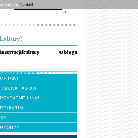
a ich użycie.
[zamknij]
szukaj
kultury}
instytucji kultury
O blogu
KONTAKT
CHMURA TAGÓW
RZYDATNE LINKI
ARCHIWUM
RSS
AUTORZY