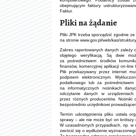
komputerowego. Podatnicy zostali 
obejmującym faktury ustrukturyzowa
Faktur.
Pliki na żądanie
Pliki JPK trzeba sporządzić zgodnie z
na stronie www.gov.pl/web/kas/struktury
Zakres raportowanych danych zależy o
objętego weryfikacją. Są dwie moż
za pośrednictwem środków komunikacj
finansów, komercyjnej aplikacji on-li
Plik przekazywany przez internet mu
podpisem elektronicznym. Wykluczon
podatkowego lub za pośrednictwem 
na informatycznych nośnikach danyc
odczytanie danych w urządzeniach
przez różnych producentów. Nośniki 
bezpośrednio urzędnikowi prowadzące
Termin udostępnienia pliku ustala o
sprawy – ale nie może być on krótszy n
W uzasadnionych przypadkach, np. w ra
zwrócić się o wydłużenie wyznaczonego 