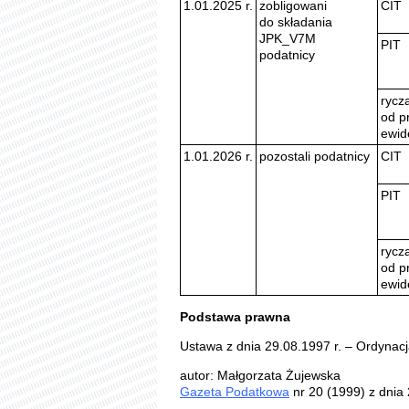
1.01.2025 r.
zobligowani
CIT
do składania
JPK_V7M
PIT
podatnicy
rycza
od p
ewid
1.01.2026 r.
pozostali podatnicy
CIT
PIT
rycza
od p
ewid
Podstawa prawna
Ustawa z dnia 29.08.1997 r. – Ordynacj
autor: Małgorzata Żujewska
Gazeta Podatkowa
nr 20 (1999) z dnia