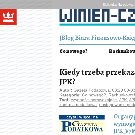
Biblioteka Narodowa u
{Blog Biura Finansowo-Księg
Co nowego?
Rachunkowo
Kiedy trzeba przeka
JPK?
Autor:
Gazeta Podatkowa, 08:29 09-0
Kategorie:
Co nowego?
,
Rachunkowość
Tagi:
czynności sprawdzające
,
JPK
,
JP
kontrola podatkowa
,
postępowanie pod
Organy p
wymogu 
JPK_V7M