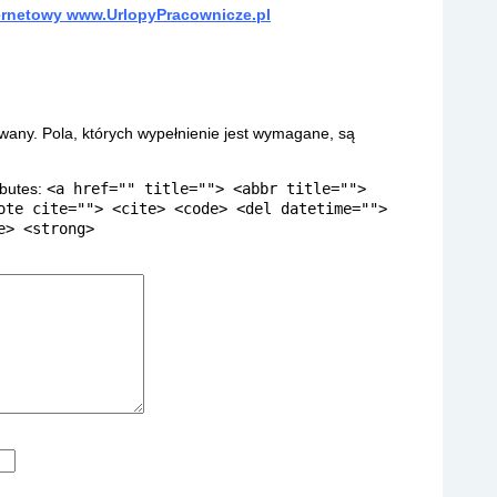
ternetowy www.UrlopyPracownicze.pl
owany.
Pola, których wypełnienie jest wymagane, są
ibutes:
<a href="" title=""> <abbr title="">
ote cite=""> <cite> <code> <del datetime="">
e> <strong>