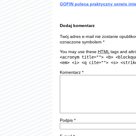
GOFIN poleca praktyczny serwis in
Dodaj komentarz
Twój adres e-mail nie zostanie opublik
oznaczone symbolem
*
You may use these
HTML
tags and attr
<acronym title=""> <b> <blockqu
<em> <i> <q cite=""> <s> <strik
Komentarz
*
Podpis
*