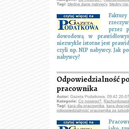
Tagi:
błędne dane nabywcy
,
błędny nip
Faktur
rzeczyw
przez p
dowodową w prawidłowym
niezwykle istotne jest prawi
czyli np. NIP nabywcy. Jak p
nabywcy?
Odpowiedzialność po
pracownika
Autor:
Gazeta Podatkowa, 09:42 20-0
Kategorie:
Co nowego?
,
Rachunkowość
Tagi:
kara dla pracownika
,
kara dyscyp
odpowiedzialność pracownika za szkod
Pracown
jako tz