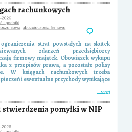
ięgach rachunkowych
7-2026
 i podatki
pieczeniowa
,
ubezpieczenia firmowe
,
ograniczenia strat powstałych na skutek
dziewanych zdarzeń przedsiębiorcy
czają firmowy majątek. Obowiązek wykupu
ika z przepisów prawa, a pozostałe polisy
ie. W księgach rachunkowych trzeba
zpieczeń i ewentualne przychody wynikające
… więcej
 stwierdzenia pomyłki w NIP
7-2026
 i podatki