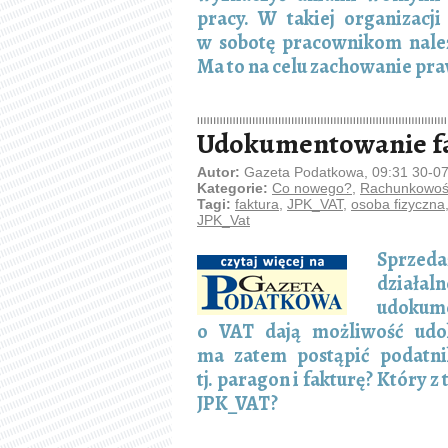
pracy. W takiej organizacj
w sobotę pracownikom należ
Ma to na celu zachowanie pr
Udokumentowanie fa
Autor:
Gazeta Podatkowa, 09:31 30-0
Kategorie:
Co nowego?
,
Rachunkowość
Tagi:
faktura
,
JPK_VAT
,
osoba fizyczna
JPK_Vat
Sprzeda
działal
udokume
o VAT dają możliwość udok
ma zatem postąpić podatni
tj. paragon i fakturę? Który
JPK_VAT?