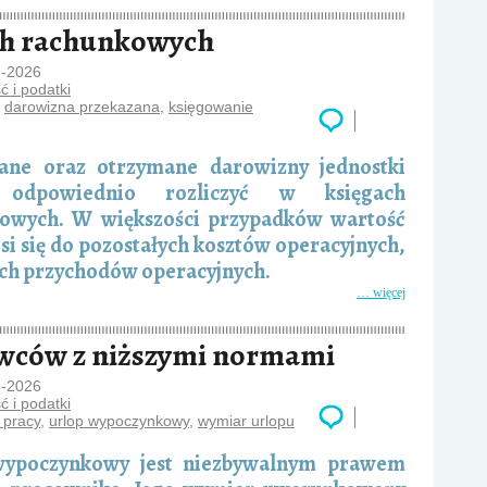
ch rachunkowych
7-2026
 i podatki
,
darowizna przekazana
,
księgowanie
ane oraz otrzymane darowizny jednostki
odpowiednio rozliczyć w księgach
owych. W większości przypadków wartość
i się do pozostałych kosztów operacyjnych,
ych przychodów operacyjnych.
… więcej
owców z niższymi normami
7-2026
 i podatki
 pracy
,
urlop wypoczynkowy
,
wymiar urlopu
wypoczynkowy jest niezbywalnym prawem