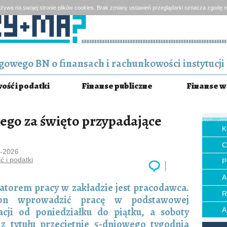
żywa na swojej stronie plików cookies. Brak zmiany ustawień przeglądarki oznacza zgodę n
owego BN o finansach i rachunkowości instytucji 
ść i podatki
Finanse publiczne
Finanse w 
ego za święto przypadające
8-2026
 i podatki
P
atorem pracy w zakładzie jest pracodawca.
n wprowadzić pracę w podstawowej
acji od poniedziałku do piątku, a soboty
 tytułu przeciętnie 5-dniowego tygodnia