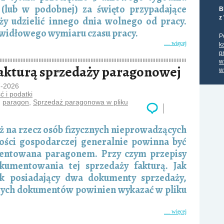
i (lub w podobnej) za święto przypadające
B
z
y udzielić innego dnia wolnego od pracy.
awidłowego wymiaru czasu pracy.
P
… więcej
k
p
w
kturą sprzedaży paragonowej
w
7-2026
 i podatki
,
paragon
,
Sprzedaż paragonowa w pliku
ż na rzecz osób fizycznych nieprowadzących
ności gospodarczej generalnie powinna być
ntowana paragonem. Przy czym przepisy
umentowania tej sprzedaży fakturą. Jak
k posiadający dwa dokumenty sprzedaży,
 z tych dokumentów powinien wykazać w pliku
… więcej