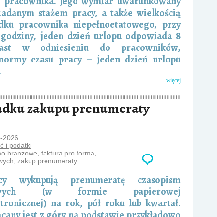
 pracownika. Jego wymiar uwarunkowany
siadanym stażem pracy, a także wielkością
dku pracownika niepełnoetatowego, przy
a godziny, jeden dzień urlopu odpowiada 8
ast w odniesieniu do pracowników,
 normy czasu pracy – jeden dzień urlopu
.
… więcej
padku zakupu prenumeraty
7-2026
 i podatki
mo branżowe
,
faktura pro forma
,
wych
,
zakup prenumeraty
icy wykupują prenumeratę czasopism
żowych (w formie papierowej
ktronicznej) na rok, pół roku lub kwartał.
acany jest z góry na podstawie przykładowo