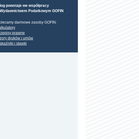
log powstaje we współpracy
 Wydawnictwem Podatkowym GOFIN
olecamy darmowe zasoby GOFIN:
alkulatory
rzepisy prawne
zory druków i umów
skaźniki i stawki