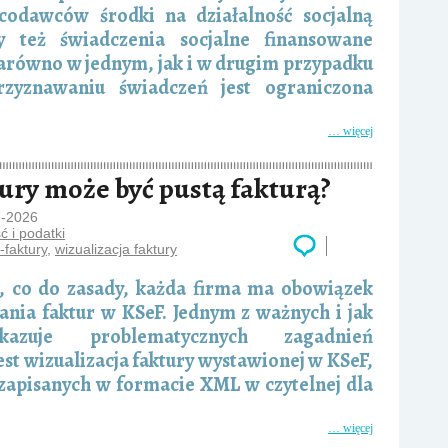
codawców środki na działalność socjalną
y też świadczenia socjalne finansowane
arówno w jednym, jak i w drugim przypadku
yznawaniu świadczeń jest ograniczona
… więcej
tury może być pustą fakturą?
7-2026
 i podatki
-faktury
,
wizualizacja faktury
, co do zasady, każda firma ma obowiązek
ania faktur w KSeF. Jednym z ważnych i jak
azuje problematycznych zagadnień
st wizualizacja faktury wystawionej w KSeF,
 zapisanych w formacie XML w czytelnej dla
… więcej