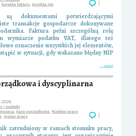
,
korekta faktury
,
korekta nip
y są dokumentami potwierdzającymi
iste transakcje gospodarcze dokonywane
odatnika. Faktura pełni szczególną rolę
 wymiarze podatku VAT, dlatego też
dłowe oznaczenie wszystkich jej elementów,
ostąpić w sytuacji, gdy wskazano błędny NIP
… więcej
rządkowa i dyscyplinarna
7-2026
 i podatki
linująca
,
kara porządkowa
,
Kodeks pracy
,
ę
,
prawo pracy
ik zatrudniony w ramach stosunku pracy,
w. pracownik etatowy, jest organizacyjnie