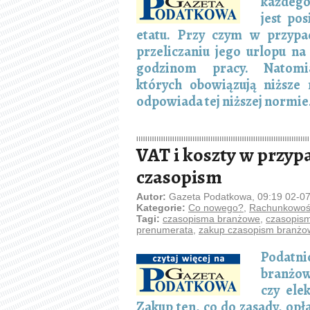
każdego
jest po
etatu. Przy czym w przypa
przeliczaniu jego urlopu n
godzinom pracy. Natomi
których obowiązują niższe
odpowiada tej niższej normie
VAT i koszty w przy
czasopism
Autor:
Gazeta Podatkowa, 09:19 02-0
Kategorie:
Co nowego?
,
Rachunkowość
Tagi:
czasopisma branżowe
,
czasopis
prenumerata
,
zakup czasopism branżo
Podatn
bran
czy ele
Zakup ten, co do zasady, opł