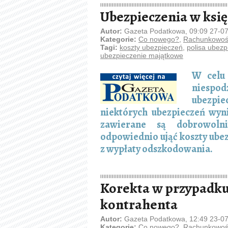
Ubezpieczenia w ks
Autor:
Gazeta Podatkowa, 09:09 27-0
Kategorie:
Co nowego?
,
Rachunkowość
Tagi:
koszty ubezpieczeń
,
polisa ubez
ubezpieczenie majątkowe
W celu 
niespo
ubezpie
niektórych ubezpieczeń wyn
zawierane są dobrowoln
odpowiednio ująć koszty ube
z wypłaty odszkodowania.
Korekta w przypadku
kontrahenta
Autor:
Gazeta Podatkowa, 12:49 23-0
Kategorie:
Co nowego?
,
Rachunkowość