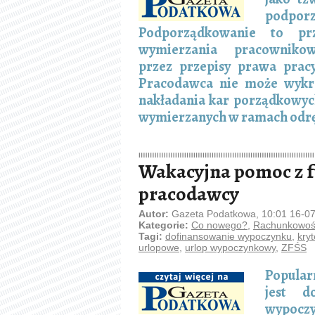
podpo
Podporządkowanie to pr
wymierzania pracowniko
przez przepisy prawa prac
Pracodawca nie może wykro
nakładania kar porządkowych
wymierzanych w ramach odr
Wakacyjna pomoc z f
pracodawcy
Autor:
Gazeta Podatkowa, 10:01 16-0
Kategorie:
Co nowego?
,
Rachunkowość
Tagi:
dofinansowanie wypoczynku
,
kry
urlopowe
,
urlop wypoczynkowy
,
ZFŚS
Popular
jest d
wypocz