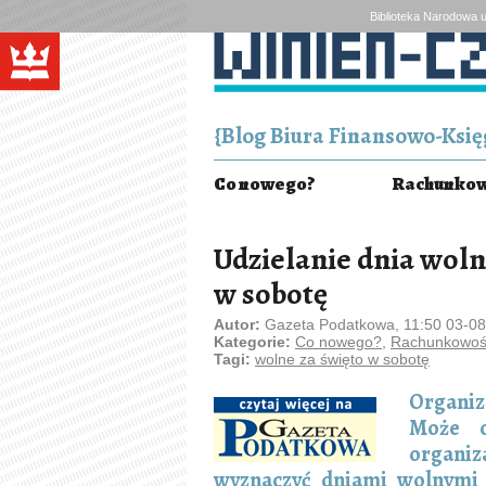
Biblioteka Narodowa u
{Blog Biura Finansowo-Księg
Co nowego?
Rachunkowo
Udzielanie dnia woln
w sobotę
Autor:
Gazeta Podatkowa, 11:50 03-0
Kategorie:
Co nowego?
,
Rachunkowość
Tagi:
wolne za święto w sobotę
Organiz
Może o
organiz
wyznaczyć dniami wolnymi z