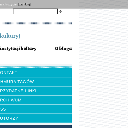
a ich użycie.
[zamknij]
szukaj
kultury}
instytucji kultury
O blogu
KONTAKT
CHMURA TAGÓW
RZYDATNE LINKI
ARCHIWUM
RSS
AUTORZY