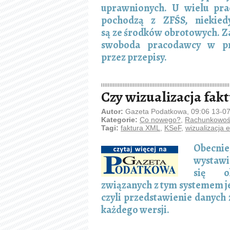
uprawnionych. U wielu pra
pochodzą z ZFŚS, niekied
są ze środków obrotowych. Z
swoboda pracodawcy w prz
przez przepisy.
Czy wizualizacja fak
Autor:
Gazeta Podatkowa, 09:06 13-0
Kategorie:
Co nowego?
,
Rachunkowość
Tagi:
faktura XML
,
KSeF
,
wizualizacja e
Obecnie
wystawi
się ok
związanych z tym systemem je
czyli przedstawienie danych
każdego wersji.