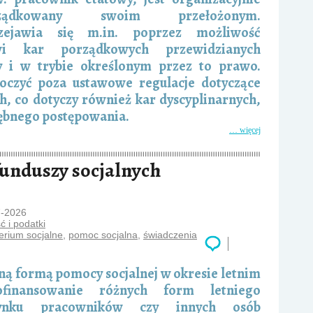
rządkowany swoim przełożonym.
zejawia się m.in. poprzez możliwość
wi kar porządkowych przewidzianych
y i w trybie określonym przez to prawo.
czyć poza ustawowe regulacje dotyczące
, co dotyczy również kar dyscyplinarnych,
ębnego postępowania.
… więcej
unduszy socjalnych
7-2026
 i podatki
terium socjalne
,
pomoc socjalna
,
świadczenia
ną formą pomocy socjalnej w okresie letnim
ofinansowanie różnych form letniego
ynku pracowników czy innych osób