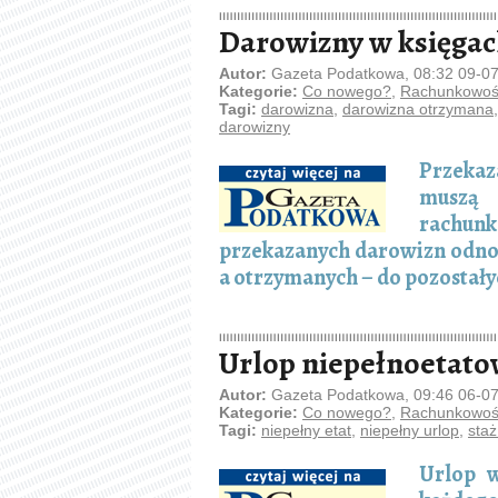
Darowizny w księga
Autor:
Gazeta Podatkowa, 08:32 09-0
Kategorie:
Co nowego?
,
Rachunkowość
Tagi:
darowizna
,
darowizna otrzymana
darowizny
Przekaz
muszą 
rachunk
przekazanych darowizn odnos
a otrzymanych – do pozostał
Urlop niepełnoetat
Autor:
Gazeta Podatkowa, 09:46 06-0
Kategorie:
Co nowego?
,
Rachunkowość
Tagi:
niepełny etat
,
niepełny urlop
,
staż
Urlop 