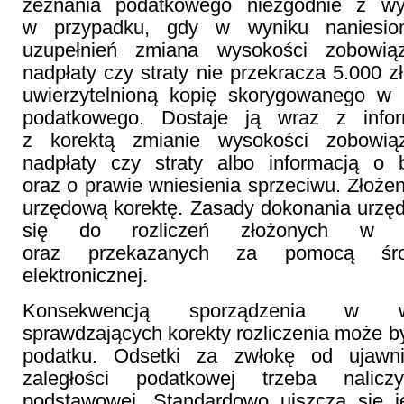
zeznania podatkowego niezgodnie z w
w przypadku, gdy w wyniku naniesio
uzupełnień zmiana wysokości zobowią
nadpłaty czy straty nie przekracza 5.000 z
uwierzytelnioną kopię skorygowanego w 
podatkowego. Dostaje ją wraz z info
z korektą zmianie wysokości zobowią
nadpłaty czy straty albo informacją o 
oraz o prawie wniesienia sprzeciwu. Złożen
urzędową korektę. Zasady dokonania urzęd
się do rozliczeń złożonych w fo
oraz przekazanych za pomocą śro
elektronicznej.
Konsekwencją sporządzenia w w
sprawdzających korekty rozliczenia może b
podatku. Odsetki za zwłokę od ujawn
zaległości podatkowej trzeba nalic
podstawowej. Standardowo uiszcza się 