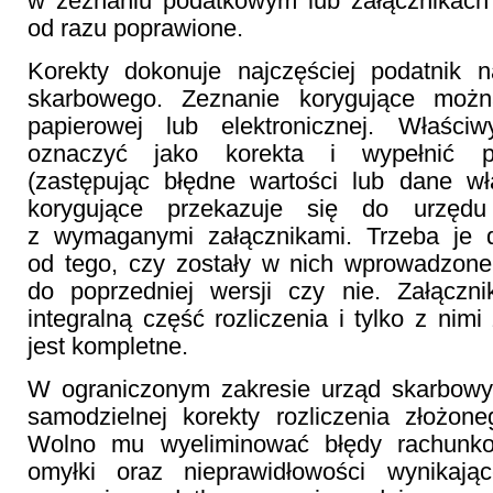
w zeznaniu podatkowym lub załącznikac
od razu poprawione.
Korekty dokonuje najczęściej podatnik
skarbowego. Zeznanie korygujące moż
papierowej lub elektronicznej. Właści
oznaczyć jako korekta i wypełnić 
(zastępując błędne wartości lub dane wł
korygujące przekazuje się do urzęd
z wymaganymi załącznikami. Trzeba je d
od tego, czy zostały w nich wprowadzon
do poprzedniej wersji czy nie. Załączn
integralną część rozliczenia i tylko z nim
jest kompletne.
W ograniczonym zakresie urząd skarbow
samodzielnej korekty rozliczenia złożon
Wolno mu wyeliminować błędy rachunko
omyłki oraz nieprawidłowości wynikają