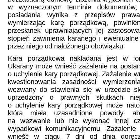
w wyznaczonym terminie dokumentów, 
posiadania wynika z przepisów prawa
wymierzając karę porządkową, powinien
przesłanek uprawniających jej zastosowa
stopień zawinienia karanego i ewentualne 
przez niego od nałożonego obowiązku.
Kara porządkowa nakładana jest w for
Ukarany może wnieść zażalenie na postan
o uchylenie kary porządkowej. Zażalenie w
kwestionowania zasadności wymierzeni
wezwany do stawienia się w urzędzie s
uprzedzony o prawnych skutkach niep
o uchylenie kary porządkowej może nato
która miała uzasadnione powody, a
na wezwanie lub nie wykonać innej czy
wypadkowi komunikacyjnemu. Zażalenie 
wnieść w ciągu 7 dni od dnia doręcz