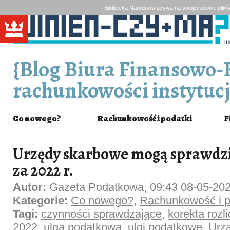
Biblioteka Narodowa używa na swojej stronie plik
{Blog Biura Finansowo-
rachunkowości instytucj
Co nowego?
Rachunkowość i podatki
F
Urzędy skarbowe mogą sprawdzi
za 2022 r.
Autor:
Gazeta Podatkowa, 09:43 08-05-20
Kategorie:
Co nowego?
,
Rachunkowość i p
Tagi:
czynności sprawdzające
,
korekta rozl
2022
,
ulga podatkowa
,
ulgi podatkowe
,
Urz