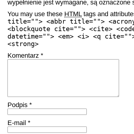
wypełnienie jest wymagane, są oznaczon
You may use these
HTML
tags and attribut
title=""> <abbr title=""> <acron
<blockquote cite=""> <cite> <cod
datetime=""> <em> <i> <q cite=""
<strong>
Komentarz
*
Podpis
*
E-mail
*