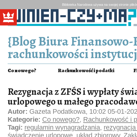
Biblioteka Narodowa używa na swojej stronie plik
{Blog Biura Finansowo-
rachunkowości instytucj
Co nowego?
Rachunkowość i podatki
F
Rezygnacja z ZFŚS i wypłaty św
urlopowego u małego pracodaw
Autor:
Gazeta Podatkowa, 10:02 05-01-20
Kategorie:
Co nowego?
,
Rachunkowość i p
Tagi:
regulamin wynagradzania
,
rezygnacja
świadczenie urlopowe
,
układ zbiorowy
,
Zak