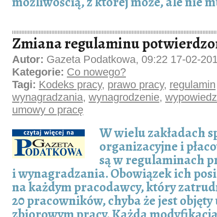
możliwością, z której może, ale nie m
Zmiana regulaminu potwierdz
Autor:
Gazeta Podatkowa, 09:22 17-02-20
Kategorie:
Co nowego?
Tagi:
Kodeks pracy
,
prawo pracy
,
regulamin
wynagradzania
,
wynagrodzenie
,
wypowiedz
umowy o pracę
W wielu zakładach 
organizacyjne i płac
są w regulaminach p
i wynagradzania. Obowiązek ich posi
na każdym pracodawcy, który zatrud
20 pracowników, chyba że jest objęt
zbiorowym pracy. Każda modyfikac