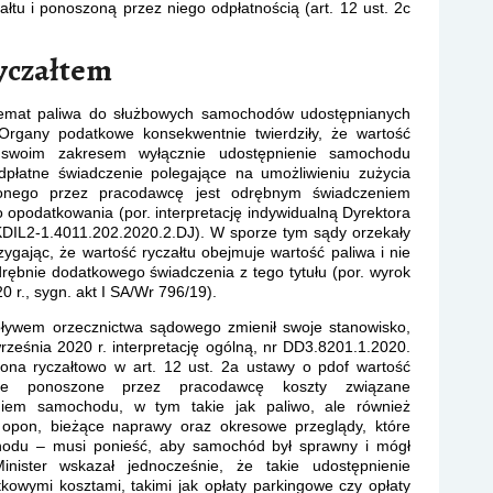
tu i ponoszoną przez niego odpłatnością (art. 12 ust. 2c
ryczałtem
 temat paliwa do służbowych samochodów udostępnianych
Organy podatkowe konsekwentnie twierdziły, że wartość
e swoim zakresem wyłącznie udostępnienie samochodu
dpłatne świadczenie polegające na umożliwieniu zużycia
ionego przez pracodawcę jest odrębnym świadczeniem
opodatkowania (por. interpretację indywidualną Dyrektora
KDIL2-1.4011.202.2020.2.DJ). W sporze tym sądy orzekały
ygając, że wartość ryczałtu obejmuje wartość paliwa i nie
rębnie dodatkowego świadczenia z tego tytułu (por. wyrok
 r., sygn. akt I SA/Wr 796/19).
pływem orzecznictwa sądowego zmienił swoje stanowisko,
ześnia 2020 r. interpretację ogólną, nr DD3.8201.1.2020.
eślona ryczałtowo w art. 12 ust. 2a ustawy o pdof wartość
muje ponoszone przez pracodawcę koszty związane
iem samochodu, w tym takie jak paliwo, ale również
 opon, bieżące naprawy oraz okresowe przeglądy, które
chodu – musi ponieść, aby samochód był sprawny i mógł
nister wskazał jednocześnie, że takie udostępnienie
owymi kosztami, takimi jak opłaty parkingowe czy opłaty