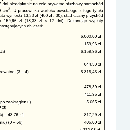
 dni nieodpłatnie na cele prywatne służbowy samochód
3
00 cm
. U pracownika wartość powstałego z tego tytułu
a wyniosła 13,33 zł (400 zł : 30), stąd łączny przychód
to 159,96 zł (13,33 zł × 12 dni). Dokonując wypłaty
następujących obliczeń:
6.000,00 zł
159,96 zł
ZUS
6.159,96 zł
844,53 zł
owotnej (3 – 4)
5.315,43 zł
478,39 zł
411,95 zł
(po zaokrągleniu)
5.065 zł
 zł)
) – 43,76 zł]
817,29 zł
niu) (8 – 6b)
405,00 zł
4.272,08 zł.