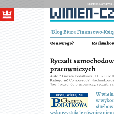
Biblioteka Narodowa u
{Blog Biura Finansowo-Księg
Co nowego?
Rachunkowo
Ryczałt samochodow
pracowniczych
Autor:
Gazeta Podatkowa, 11:52 08-1
Kategorie:
Co nowego?
,
Rachunkowość
Tagi:
przychód pracowniczy
,
ryczałt
,
sa
W wielu 
w wykon
służbow
wykorzystują je również nieo