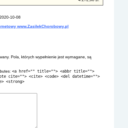
 2020-10-08
ternetowy www.ZasilekChorobowy.pl
owany.
Pola, których wypełnienie jest wymagane, są
ibutes:
<a href="" title=""> <abbr title="">
ote cite=""> <cite> <code> <del datetime="">
e> <strong>