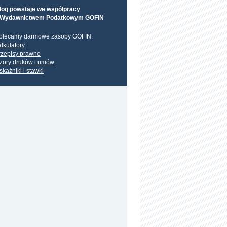
log powstaje we współpracy
 Wydawnictwem Podatkowym GOFIN
olecamy darmowe zasoby GOFIN:
alkulatory
rzepisy prawne
zory druków i umów
skaźniki i stawki