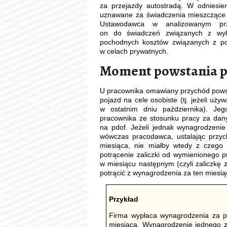
za przejazdy autostradą. W odniesi
uznawane za świadczenia mieszczące s
Ustawodawca w analizowanym prz
on do świadczeń związanych z wyk
pochodnych kosztów związanych z p
w celach prywatnych.
Moment powstania 
U pracownika omawiany przychód powsta
pojazd na cele osobiste (tj. jeżeli uży
w ostatnim dniu października). Je
pracownika ze stosunku pracy za dany 
na pdof. Jeżeli jednak wynagrodzeni
wówczas pracodawca, ustalając przy
miesiąca, nie miałby wtedy z czego p
potrącenie zaliczki od wymienionego 
w miesiącu następnym (czyli zaliczkę 
potrącić z wynagrodzenia za ten miesią
Przykład
Firma wypłaca wynagrodzenia za p
miesiąca. Wynagrodzenie jednego z