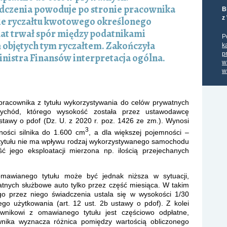
adczenia powoduje po stronie pracownika
B
z
ie ryczałtu kwotowego określonego
 lat trwał spór między podatnikami
P
ń objętych tym ryczałtem. Zakończyła
k
p
nistra Finansów interpretacja ogólna.
w
w
racownika z tytułu wykorzystywania do celów prywatnych
ychód, którego wysokość została przez ustawodawcę
stawy o pdof (Dz. U. z 2020 r. poz. 1426 ze zm.). Wynosi
3
ości silnika do 1.600 cm
, a dla większej pojemności –
 tytułu nie ma wpływu rodzaj wykorzystywanego samochodu
ć jego eksploatacji mierzona np. ilością przejechanych
mawianego tytułu może być jednak niższa w sytuacji,
tnych służbowe auto tylko przez część miesiąca. W takim
o przez niego świadczenia ustala się w wysokości 1/30
go użytkowania (art. 12 ust. 2b ustawy o pdof). Z kolei
ownikowi z omawianego tytułu jest częściowo odpłatne,
ika wyznacza różnica pomiędzy wartością obliczonego