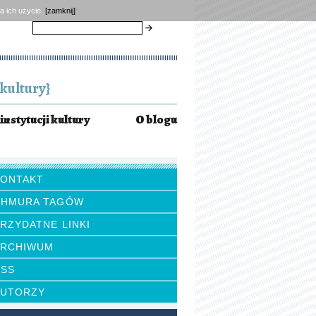
a ich użycie.
[zamknij]
szukaj
kultury}
instytucji kultury
O blogu
KONTAKT
CHMURA TAGÓW
RZYDATNE LINKI
ARCHIWUM
RSS
AUTORZY