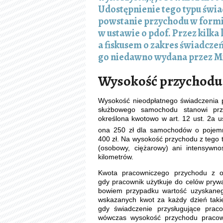
Udostępnienie tego typu świ
powstanie przychodu w form
w ustawie o pdof. Przez kilka
a fiskusem o zakres świadcze
go niedawno wydana przez Mi
Wysokość przychodu
Wysokość nieodpłatnego świadczenia p
służbowego samochodu stanowi prz
określona kwotowo w art. 12 ust. 2a u
ona 250 zł dla samochodów o pojemn
400 zł. Na wysokość przychodu z tego
(osobowy, ciężarowy) ani intensywnoś
kilometrów.
Kwota pracowniczego przychodu z o
gdy pracownik użytkuje do celów prywa
bowiem przypadku wartość uzyskaneg
wskazanych kwot za każdy dzień takie
gdy świadczenie przysługujące prac
wówczas wysokość przychodu pracown