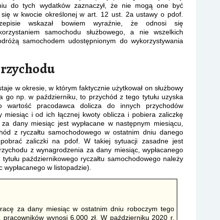
eniu do tych wydatków zaznaczył, że nie mogą one być
ię w kwocie określonej w art. 12 ust. 2a ustawy o pdof.
episie wskazał bowiem wyraźnie, że odnosi się
orzystaniem samochodu służbowego, a nie wszelkich
odróżą samochodem udostępnionym do wykorzystywania
przychodu
je w okresie, w którym faktycznie użytkował on służbowy
wa go np. w październiku, to przychód z tego tytułu uzyska
go wartość pracodawca dolicza do innych przychodów
miesiąc i od ich łącznej kwoty oblicza i pobiera zaliczkę
e za dany miesiąc jest wypłacane w następnym miesiącu,
chód z ryczałtu samochodowego w ostatnim dniu danego
obrać zaliczki na pdof. W takiej sytuacji zasadne jest
przychodu z wynagrodzenia za dany miesiąc, wypłacanego
z tytułu październikowego ryczałtu samochodowego należy
c wypłacanego w listopadzie).
racę za dany miesiąc w ostatnim dniu roboczym tego
 pracowników wynosi 6.000 zł. W październiku 2020 r.