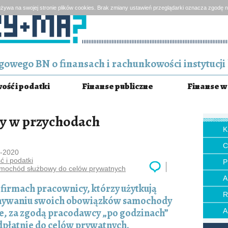
żywa na swojej stronie plików cookies. Brak zmiany ustawień przeglądarki oznacza zgodę n
owego BN o finansach i rachunkowości instytucji 
ść i podatki
Finanse publiczne
Finanse w 
y w przychodach
0-2020
 i podatki
P
mochód służbowy do celów prywatnych
firmach pracownicy, którzy użytkują
ywaniu swoich obowiązków samochody
e, za zgodą pracodawcy „po godzinach”
dpłatnie do celów prywatnych.