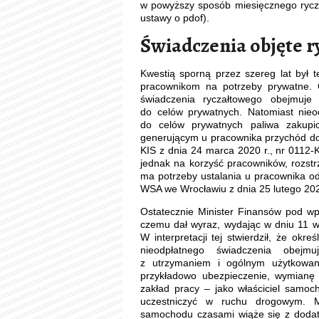
w powyższy sposób miesięcznego ryczał
ustawy o pdof).
Świadczenia objęte 
Kwestią sporną przez szereg lat był
pracownikom na potrzeby prywatne. 
świadczenia ryczałtowego obejmuj
do celów prywatnych. Natomiast nieo
do celów prywatnych paliwa zakup
generującym u pracownika przychód do 
KIS z dnia 24 marca 2020 r., nr 0112-
jednak na korzyść pracowników, rozstrz
ma potrzeby ustalania u pracownika od
WSA we Wrocławiu z dnia 25 lutego 2020
Ostatecznie Minister Finansów pod w
czemu dał wyraz, wydając w dniu 11 wr
W interpretacji tej stwierdził, że okr
nieodpłatnego świadczenia obej
z utrzymaniem i ogólnym użytkowan
przykładowo ubezpieczenie, wymianę
zakład pracy – jako właściciel samo
uczestniczyć w ruchu drogowym. Mi
samochodu czasami wiąże się z dodatk