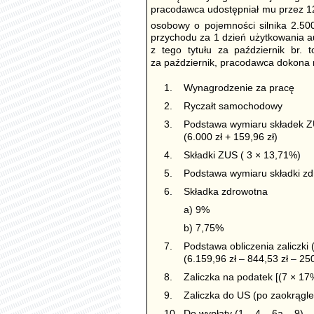
pracodawca udostępniał mu przez 12
osobowy o pojemności silnika 2.5
przychodu za 1 dzień użytkowania aut
z tego tytułu za październik br. 
za październik, pracodawca dokona 
1.
Wynagrodzenie za pracę
2.
Ryczałt samochodowy
3.
Podstawa wymiaru składek 
(6.000 zł + 159,96 zł)
4.
Składki ZUS ( 3 × 13,71%)
5.
Podstawa wymiaru składki zdr
6.
Składka zdrowotna
a) 9%
b) 7,75%
7.
Podstawa obliczenia zaliczki 
(6.159,96 zł – 844,53 zł – 250
8.
Zaliczka na podatek [(7 × 17%
9.
Zaliczka do US (po zaokrągle
10.
Do wypłaty (1 – 4 – 6a – 9)