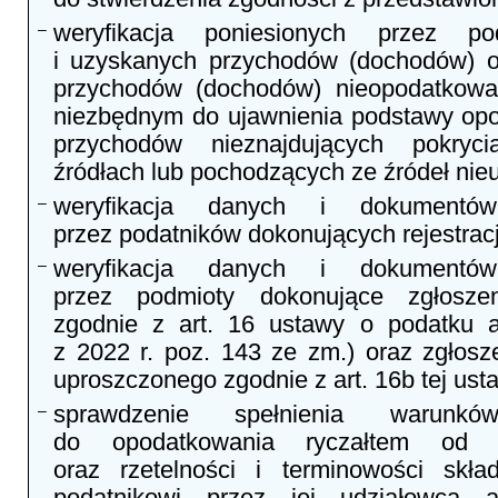
weryfikacja poniesionych przez po
–
i uzyskanych przychodów (dochodów) 
przychodów (dochodów) nieopodatkowa
niezbędnym do ujawnienia podstawy opo
przychodów nieznajdujących pokryc
źródłach lub pochodzących ze źródeł nie
weryfikacja danych i dokumentów
–
przez podatników dokonujących rejestracj
weryfikacja danych i dokumentów
–
przez podmioty dokonujące zgłoszeni
zgodnie z art. 16 ustawy o podatku 
z 2022 r. poz. 143 ze zm.) oraz zgłosze
uproszczonego zgodnie z art. 16b tej ust
sprawdzenie spełnienia warunków
–
do opodatkowania ryczałtem od 
oraz rzetelności i terminowości skła
podatnikowi przez jej udziałowca al