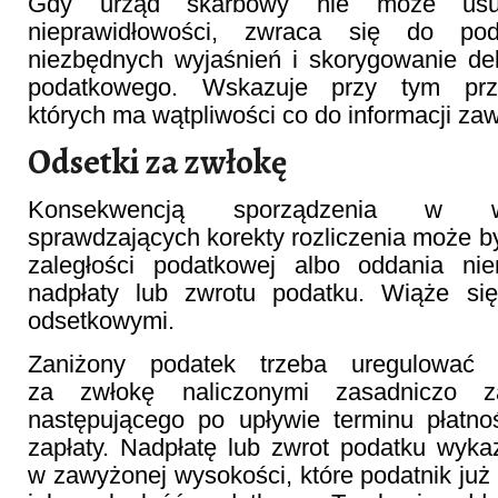
Gdy urząd skarbowy nie może usun
nieprawidłowości, zwraca się do pod
niezbędnych wyjaśnień i skorygowanie dek
podatkowego. Wskazuje przy tym pr
których ma wątpliwości co do informacji zaw
Odsetki za zwłokę
Konsekwencją sporządzenia w w
sprawdzających korekty rozliczenia może b
zaległości podatkowej albo oddania nie
nadpłaty lub zwrotu podatku. Wiąże si
odsetkowymi.
Zaniżony podatek trzeba uregulować
za zwłokę naliczonymi zasadniczo 
następującego po upływie terminu płatno
zapłaty. Nadpłatę lub zwrot podatku wyka
w zawyżonej wysokości, które podatnik już o