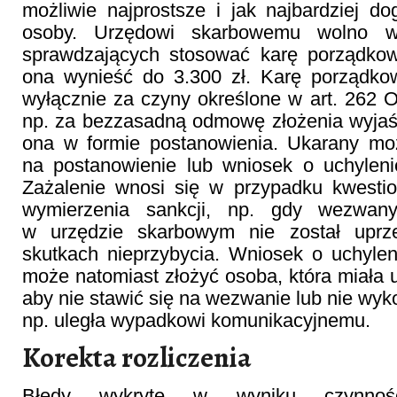
możliwie najprostsze i jak najbardziej 
osoby. Urzędowi skarbowemu wolno w 
sprawdzających stosować karę porządko
ona wynieść do 3.300 zł. Karę porządk
wyłącznie za czyny określone w art. 262 O
np. za bezzasadną odmowę złożenia wyjaś
ona w formie postanowienia. Ukarany mo
na postanowienie lub wniosek o uchyleni
Zażalenie wnosi się w przypadku kwesti
wymierzenia sankcji, np. gdy wezwan
w urzędzie skarbowym nie został upr
skutkach nieprzybycia. Wniosek o uchyle
może natomiast złożyć osoba, która miała
aby nie stawić się na wezwanie lub nie wyk
np. uległa wypadkowi komunikacyjnemu.
Korekta rozliczenia
Błędy wykryte w wyniku czynnośc