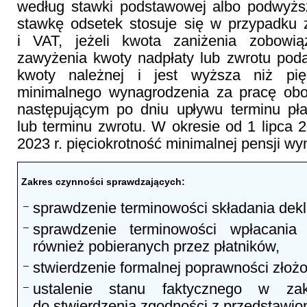
według stawki podstawowej albo podwyż
stawkę odsetek stosuje się w przypadku 
i VAT, jeżeli kwota zaniżenia zobowią
zawyżenia kwoty nadpłaty lub zwrotu pod
kwoty należnej i jest wyższa niż pię
minimalnego wynagrodzenia za pracę ob
następującym po dniu upływu terminu pła
lub terminu zwrotu. W okresie od 1 lipca 2
2023 r. pięciokrotność minimalnej pensji wyn
Zakres czynności sprawdzających:
sprawdzenie terminowości składania dekla
–
sprawdzenie terminowości wpłacani
–
również pobieranych przez płatników,
stwierdzenie formalnej poprawności złożo
–
ustalenie stanu faktycznego w zak
–
do stwierdzenia zgodności z przedstawi