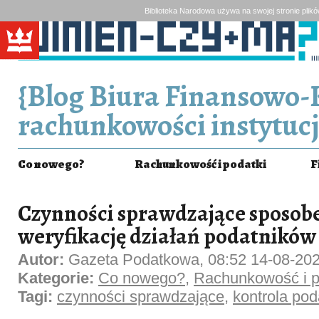
Biblioteka Narodowa używa na swojej stronie plik
{Blog Biura Finansowo-
rachunkowości instytucj
Co nowego?
Rachunkowość i podatki
F
Czynności sprawdzające sposob
weryfikację działań podatników
Autor:
Gazeta Podatkowa, 08:52 14-08-20
Kategorie:
Co nowego?
,
Rachunkowość i p
Tagi:
czynności sprawdzające
,
kontrola po