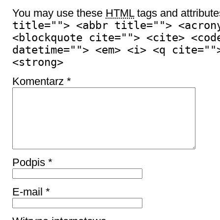
You may use these
HTML
tags and attribut
title=""> <abbr title=""> <acron
<blockquote cite=""> <cite> <cod
datetime=""> <em> <i> <q cite=""
<strong>
Komentarz
*
Podpis
*
E-mail
*