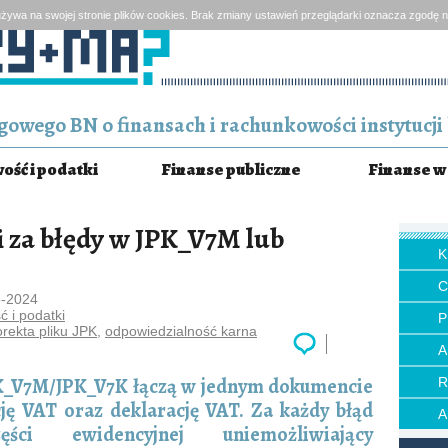
żywa na swojej stronie plików cookies. Brak zmiany ustawień przeglądarki oznacza zgodę n
owego BN o finansach i rachunkowości instytucji 
ść i podatki
Finanse publiczne
Finanse w 
 za błędy w JPK_V7M lub
3-2024
 i podatki
P
orekta pliku JPK
,
odpowiedzialność karna
PK_V7M/JPK_V7K łączą w jednym dokumencie
ję VAT oraz deklarację VAT. Za każdy błąd
ci ewidencyjnej uniemożliwiający