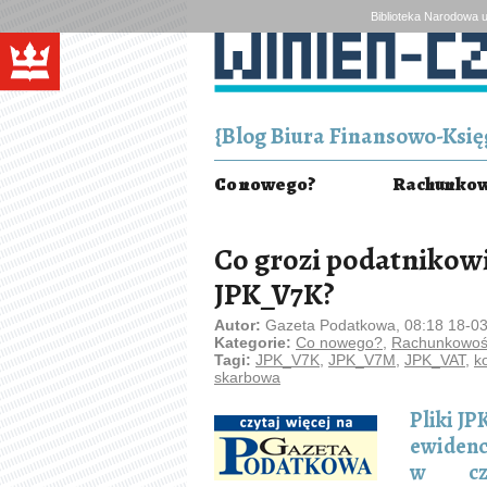
Biblioteka Narodowa u
{Blog Biura Finansowo-Księg
Co nowego?
Rachunkowo
Co grozi podatnikowi
JPK_V7K?
Autor:
Gazeta Podatkowa, 08:18 18-0
Kategorie:
Co nowego?
,
Rachunkowość
Tagi:
JPK_V7K
,
JPK_V7M
,
JPK_VAT
,
k
skarbowa
Pliki J
ewidenc
w częś