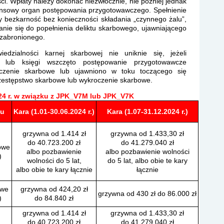
ści. Wpłaty należy dokonać niezwłocznie, nie później jednak
ansowy organ postępowania przygotowawczego. Spełnienie
bezkarność bez konieczności składania „czynnego żalu”,
anie się do popełnienia deliktu skarbowego, ujawniającego
 zabronionego.
dzialności karnej skarbowej nie uniknie się, jeżeli
ji lub księgi wszczęto postępowanie przygotowawcze
czenie skarbowe lub ujawniono w toku toczącego się
estępstwo skarbowe lub wykroczenie skarbowe.
24 r. w związku z JPK_V7M lub JPK_V7K
nu
Kara (1.01-30.06.2024 r.)
Kara (1.07-31.12.2024 r.)
grzywna od 1.414 zł
grzywna od 1.433,30 zł
do 40.723.200 zł
do 41.279.040 zł
owe
albo pozbawienie
albo pozbawienie wolności
)
wolności do 5 lat,
do 5 lat, albo obie te kary
albo obie te kary łącznie
łącznie
owe
grzywna od 424,20 zł
grzywna od 430 zł do 86.000 zł
)
do 84.840 zł
grzywna od 1.414 zł
grzywna od 1.433,30 zł
do 40.723.200 zł
do 41.279.040 zł