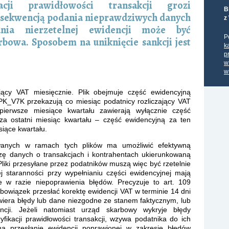
acji prawidłowości transakcji grozi
B
onsekwencją podania nieprawdziwych danych
z
ania nierzetelnej ewidencji może być
P
bowa. Sposobem na uniknięcie sankcji jest
k
p
w
w
jący VAT miesięcznie. Plik obejmuje część ewidencyjną
JPK_V7K przekazują co miesiąc podatnicy rozliczający VAT
pierwsze miesiące kwartału zawierają wyłącznie część
za ostatni miesiąc kwartału – część ewidencyjną za ten
siące kwartału.
ywanych w ramach tych plików ma umożliwić efektywną
zę danych o transakcjach i kontrahentach ukierunkowaną
iki przesyłane przez podatników muszą więc być rzetelnie
 staranności przy wypełnianiu części ewidencyjnej mają
e w razie niepoprawienia błędów. Precyzuje to art. 109
bowiązek przesłać korektę ewidencji VAT w terminie 14 dni
awiera błędy lub dane niezgodne ze stanem faktycznym, lub
cji. Jeżeli natomiast urząd skarbowy wykryje błędy
fikacji prawidłowości transakcji, wzywa podatnika do ich
a przesłanie ewidencji poprawionej w zakresie błędów