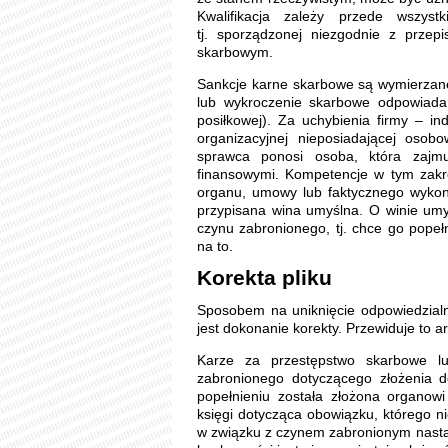
Kwalifikacja zależy przede wszyst
tj. sporządzonej niezgodnie z prze
skarbowym.
Sankcje karne skarbowe są wymierzane 
lub wykroczenie skarbowe odpowiada t
posiłkowej). Za uchybienia firmy – in
organizacyjnej nieposiadającej oso
sprawca ponosi osoba, która zajmu
finansowymi. Kompetencje w tym zakr
organu, umowy lub faktycznego wykon
przypisana wina umyślna. O winie um
czynu zabronionego, tj. chce go popełn
na to.
Korekta pliku
Sposobem na uniknięcie odpowiedzialno
jest dokonanie korekty. Przewiduje to 
Karze za przestępstwo skarbowe l
zabronionego dotyczącego złożenia dek
popełnieniu została złożona organow
księgi dotycząca obowiązku, którego n
w związku z czynem zabronionym nastąp