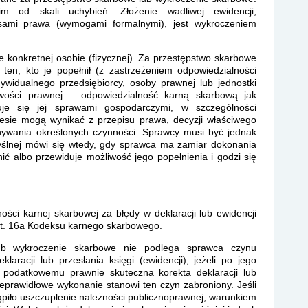
kim od skali uchybień. Złożenie wadliwej ewidencji,
pisami prawa (wymogami formalnymi), jest wykroczeniem
konkretnej osobie (fizycznej). Za przestępstwo skarbowe
en, kto je popełnił (z zastrzeżeniem odpowiedzialności
dywidualnego przedsiębiorcy, osoby prawnej lub jednostki
bowości prawnej – odpowiedzialność karną skarbową jak
je się jej sprawami gospodarczymi, w szczególności
esie mogą wynikać z przepisu prawa, decyzji właściwego
ywania określonych czynności. Sprawcy musi być jednak
yślnej mówi się wtedy, gdy sprawca ma zamiar dokonania
ić albo przewiduje możliwość jego popełnienia i godzi się
ści karnej skarbowej za błędy w deklaracji lub ewidencji
art. 16a Kodeksu karnego skarbowego.
ub wykroczenie skarbowe nie podlega sprawca czynu
laracji lub przesłania księgi (ewidencji), jeżeli po jego
i podatkowemu prawnie skuteczna korekta deklaracji lub
ieprawidłowe wykonanie stanowi ten czyn zabroniony. Jeśli
iło uszczuplenie należności publicznoprawnej, warunkiem