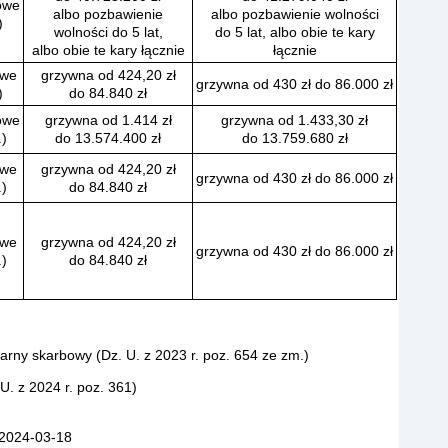
owe
albo pozbawienie
albo pozbawienie wolności
)
wolności do 5 lat,
do 5 lat, albo obie te kary
albo obie te kary łącznie
łącznie
owe
grzywna od 424,20 zł
grzywna od 430 zł do 86.000 zł
)
do 84.840 zł
owe
grzywna od 1.414 zł
grzywna od 1.433,30 zł
.)
do 13.574.400 zł
do 13.759.680 zł
owe
grzywna od 424,20 zł
grzywna od 430 zł do 86.000 zł
.)
do 84.840 zł
owe
grzywna od 424,20 zł
grzywna od 430 zł do 86.000 zł
.)
do 84.840 zł
arny skarbowy (Dz. U. z 2023 r. poz. 654 ze zm.)
U. z 2024 r. poz. 361)
 2024-03-18