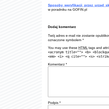
Sposoby weryfikacji przez urząd s
w poradniku na GOFIN.pl
Dodaj komentarz
Twój adres e-mail nie zostanie opublik
oznaczone symbolem
*
You may use these
HTML
tags and attr
<acronym title=""> <b> <blockqu
<em> <i> <q cite=""> <s> <strik
Komentarz
*
Podpis
*