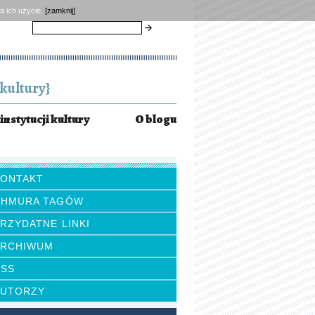
a ich użycie.
[zamknij]
szukaj
kultury}
instytucji kultury
O blogu
KONTAKT
CHMURA TAGÓW
RZYDATNE LINKI
ARCHIWUM
RSS
AUTORZY