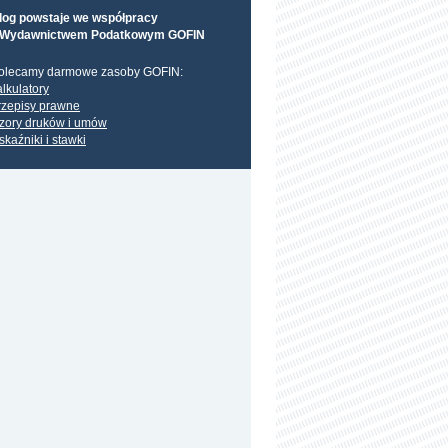
log powstaje we współpracy
 Wydawnictwem Podatkowym GOFIN
olecamy darmowe zasoby GOFIN:
alkulatory
rzepisy prawne
zory druków i umów
skaźniki i stawki