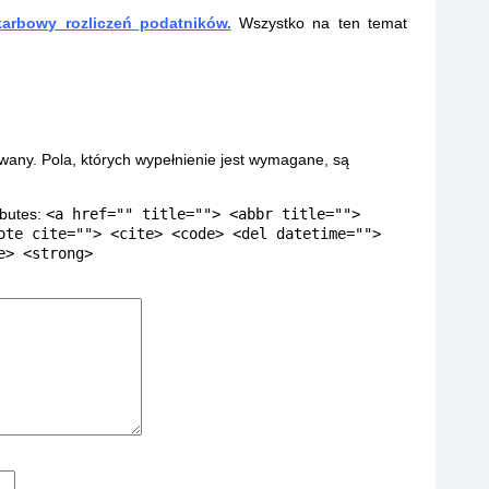
karbowy rozliczeń podatników.
Wszystko na ten temat
owany.
Pola, których wypełnienie jest wymagane, są
ibutes:
<a href="" title=""> <abbr title="">
ote cite=""> <cite> <code> <del datetime="">
e> <strong>