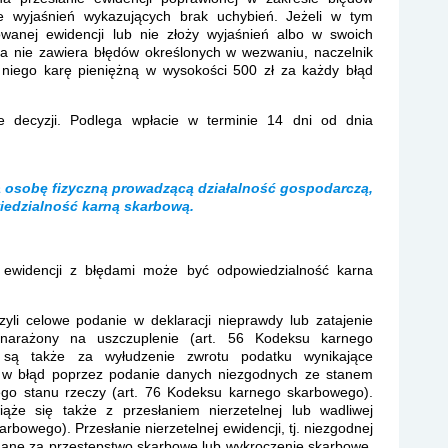
 wyjaśnień wykazujących brak uchybień. Jeżeli w tym
owanej ewidencji lub nie złoży wyjaśnień albo w swoich
ja nie zawiera błędów określonych w wezwaniu, naczelnik
niego karę pieniężną w wysokości 500 zł za każdy błąd
ie decyzji. Podlega wpłacie w terminie 14 dni od dnia
na osobę fizyczną prowadzącą działalność gospodarczą,
iedzialność karną skarbową.
b ewidencji z błędami może być odpowiedzialność karna
yli celowe podanie w deklaracji nieprawdy lub zatajenie
 narażony na uszczuplenie (art. 56 Kodeksu karnego
e są także za wyłudzenie zwrotu podatku wynikające
w błąd poprzez podanie danych niezgodnych ze stanem
tego stanu rzeczy (art. 76 Kodeksu karnego skarbowego).
ąże się także z przesłaniem nierzetelnej lub wadliwej
rbowego). Przesłanie nierzetelnej ewidencji, tj. niezgodnej
ane za przestępstwo skarbowe lub wykroczenie skarbowe.