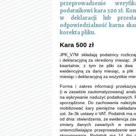
przeprowadzenie weryfik
podatnikowi kara 500 zł. K
w deklaracji lub przesł
odpowiedzialność karna skar
korekta pliku.
Kara 500 zł
JPK_V7M składają podatnicy rozlicza
i deklaracyjną za określony miesiąc. 
kwartalnie, z tym że pliki za dwa 
ewidencyjną za dany miesiąc, a plik 
miesiąc i deklaracyjną za wszystkie mie
Forma i zakres informacji przekaz
(i w zasadzie zautomatyzowaną) anali
na wykrywanie nadużyć podatkowych. Pl
sporządzone. Do zachowania należytej
mobilizować kary pieniężne nakładan
ust. 3e-3k ustawy o VAT. Podatnik ma o
od dnia: stwierdzenia, że ewidencja z
zmiany danych zawartych w ewiden
uniemożliwiające przeprowadzenie wery
skorygowania. Podatnik ma 14 dni n