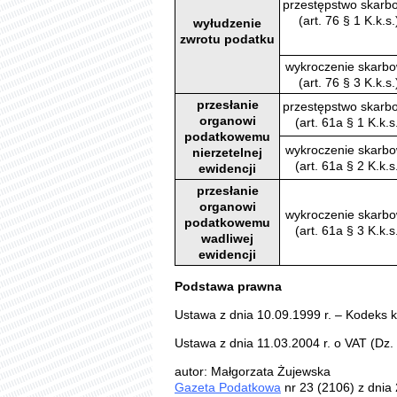
przestępstwo skarb
(art. 76 § 1 K.k.s.
wyłudzenie
zwrotu podatku
wykroczenie skarb
(art. 76 § 3 K.k.s.
przesłanie
przestępstwo skarb
organowi
(art. 61a § 1 K.k.s
podatkowemu
wykroczenie skarb
nierzetelnej
(art. 61a § 2 K.k.s
ewidencji
przesłanie
organowi
wykroczenie skarb
podatkowemu
(art. 61a § 3 K.k.s
wadliwej
ewidencji
Podstawa prawna
Ustawa z dnia 10.09.1999 r. – Kodeks k
Ustawa z dnia 11.03.2004 r. o VAT (Dz. 
autor: Małgorzata Żujewska
Gazeta Podatkowa
nr 23 (2106) z dnia