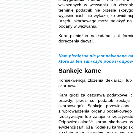
wskazanych w wezwaniu lub złożenie
terminie podatnik nie prześle skoryg
wyjaśnieniach nie wykaże, że ewidenc
urzędu skarbowego może nałożyć na 
podany w wezwaniu.
Kara pieniężna nakładana jest form
doręczenia decyzji.
Kara pieniężna nie jest nakładana 
która za ten sam czyn ponosi odpow
Sankcje karne
Konsekwencją złożenia deklaracji lu
skarbowa.
Kara grozi za oszustwa podatkowe, cz
prawdy, przez co podatek zostaje
skarbowego). Sankcje przewidzian
z wprowadzenia organu podatkowego 
rzeczywistym lub zatajenie rzeczywis
Odpowiedzialność karna skarbowa wi
ewidencji (art. 61a Kodeksu karnego ska
ze stanem rzeczywistym, może być uzn