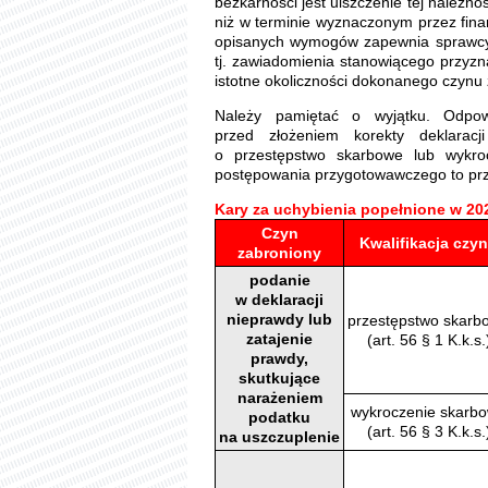
bezkarności jest uiszczenie tej należno
niż w terminie wyznaczonym przez fin
opisanych wymogów zapewnia sprawcy 
tj. zawiadomienia stanowiącego przyzn
istotne okoliczności dokonanego czynu
Należy pamiętać o wyjątku. Odpowie
przed złożeniem korekty deklarac
o przestępstwo skarbowe lub wykro
postępowania przygotowawczego to prz
Kary za uchybienia popełnione w 20
Czyn
Kwalifikacja czy
zabroniony
podanie
w deklaracji
nieprawdy lub
przestępstwo skarb
zatajenie
(art. 56 § 1 K.k.s.
prawdy,
skutkujące
narażeniem
wykroczenie skarb
podatku
(art. 56 § 3 K.k.s.
na uszczuplenie